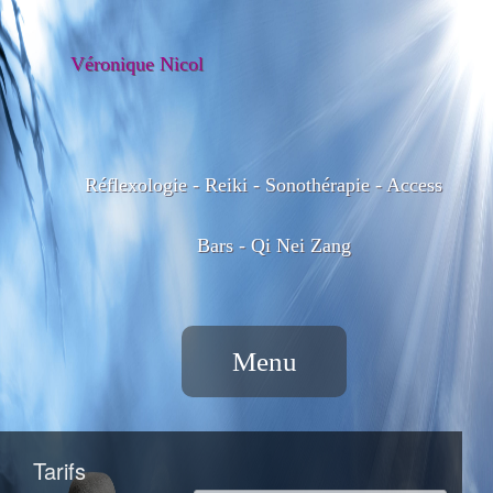
Véronique Nicol
Réflexologie - Reiki - Sonothérapie - Access
Bars - Qi Nei Zang
Menu
Tarifs