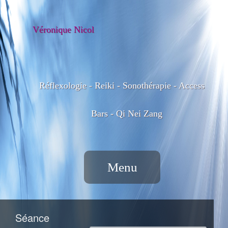
Véronique Nicol
Réflexologie - Reiki - Sonothérapie - Access
Bars - Qi Nei Zang
Menu
Séance