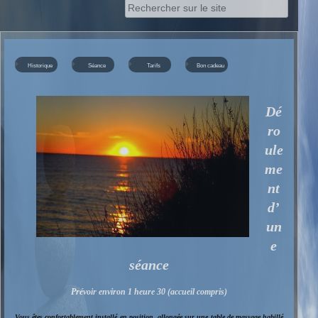
Rechercher :
Historique
Séance
Tarifs
Bon cadeau
Dé
ro
ule
me
nt
d’
un
e
séance
Prévoir environ 1 heure 30 (accueil compris)
Vous êtes confortablement installé en position allongée sur une table de massage habillé